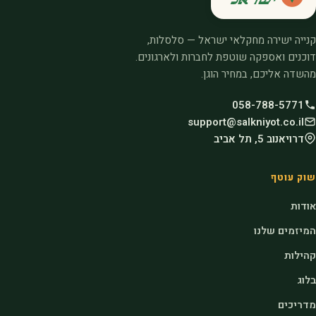
קנייה ישירה מחקלאי ישראל — סלסלות,
דוכנים ואספקה שוטפת לחברות ולארגונים.
מהשדה אליכם, במחיר הוגן.
058-788-5771
support@salkniyot.co.il
דרויאנוב 5, תל אביב
שוק עוטף
אודות
המיזמים שלנו
קהילות
בלוג
מדריכים