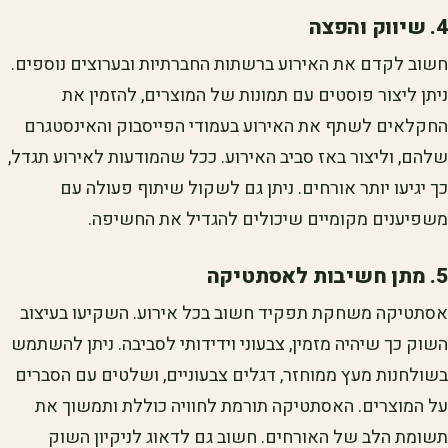
4. שיווק והפצה
חשוב לקדם את האירוע ברשתות החברתיות ובערוצים נוספים.
ניתן ליצור פוסטים עם תמונות של המוצרים, להזמין את
החקלאים לשתף את האירוע בעמודי הפייסבוק והאינסטגרם
שלהם, וליצור באז סביב האירוע. ככל שהמודעות לאירוע תגדל,
כך יגיעו יותר אורחים. ניתן גם לשקול שיתוף פעולה עם
משפיענים מקומיים שיכולים להגדיל את החשיפה.
5. מתן חשיבות לאסתטיקה
אסתטיקה משחקת תפקיד חשוב בכל אירוע. השקיעו בעיצוב
השוק כך שיהיה מזמין, צבעוני וידידותי לסביבה. ניתן להשתמש
בשולחנות מעץ ממוחזר, דגלים צבעוניים, ושלטים עם הסברים
על המוצרים. האסתטיקה תורמת לחוויה כוללת ותמשוך את
תשומת הלב של האורחים. חשוב גם לדאוג לניקיון השוק