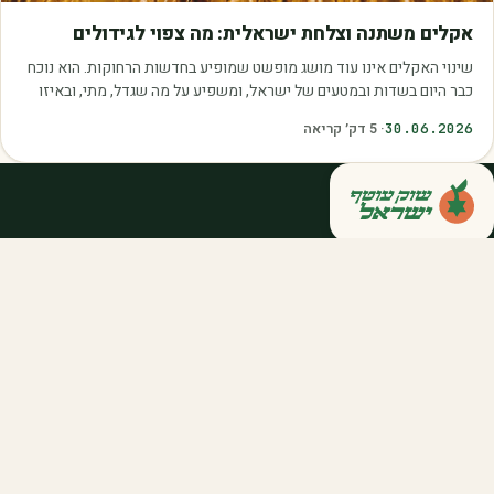
מאמרים
אקלים משתנה וצלחת ישראלית: מה צפוי לגידולים
שינוי האקלים אינו עוד מושג מופשט שמופיע בחדשות הרחוקות. הוא נוכח
כבר היום בשדות ובמטעים של ישראל, ומשפיע על מה שגדל, מתי, ובאיזו
איכות. עליית הטמפרטורות,…
30.06.2026
·
5
דק׳ קריאה
קנייה ישירה מחקלאי ישראל — סלסלות,
דוכנים ואספקה שוטפת לחברות ולארגונים.
מהשדה אליכם, במחיר הוגן.
058-788-5771
support@salkniyot.co.il
דרויאנוב 5, תל אביב
שוק עוטף