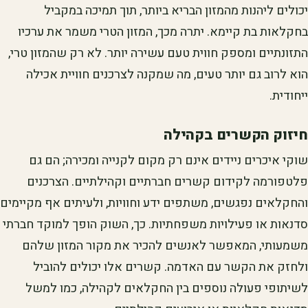
יכולים ליהנות מהמזון הבריא ביותר, תוך תמיכה במקביל
בחקלאות בת קיימא. יתרה מכך, המזון הטרי משמר את ערכיו
התזונתיים ומספק חווית טעם עשירה יותר. לא רק שהמזון טרי,
הוא לרוב גם יותר טעים, מה שמקנה לצרכנים חוויית אכילה
ייחודית.
חיזוק הקשרים בקהילה
שוקי איכרים ניידים אינם רק מקום לקנייה ומכירה; הם גם
פלטפורמה לקידום קשרים חברתיים וקהילתיים. הצרכנים
והחקלאים נפגשים, משתפים ידע וחוויות, ולעיתים אף מקיימים
סדנאות או פעילויות משפחתיות. כך, השוק הופך למוקד חברתי
משמעותי, המאפשר לאנשים להכיר את מקור המזון שלהם
ולחזק את הקשר עם האדמה. קשרים אלו יכולים להוביל
לשיתופי פעולה נוספים בין החקלאים לקהילה, כמו למשל