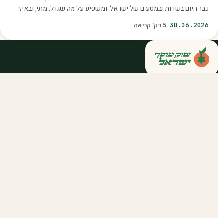
כבר היום בשדות ובמטעים של ישראל, ומשפיע על מה שגדל, מתי, ובאיזו
איכות. עליית הטמפרטורות,…
30.06.2026
·
5
דק׳ קריאה
קנייה ישירה מחקלאי ישראל — סלסלות,
דוכנים ואספקה שוטפת לחברות ולארגונים.
מהשדה אליכם, במחיר הוגן.
058-788-5771
support@salkniyot.co.il
דרויאנוב 5, תל אביב
שוק עוטף
אודות