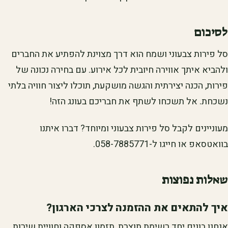
לסיכום
סל פירות צבעוני ושמח הוא דרך מצוינת להפתיע את החברים
ולהביא איתך אווירה חיובית לכל אירוע. עם בחירה נכונה של
פירות, הכנה יצירתית והגשה מושקעת, תוכלו ליצור חוויה בלתי
נשכחת. אל תשכחו לשתף את חבריכם בעונג הזה!
מעוניינים לקבל סל פירות צבעוני ומיוחד? דברו איתנו
בוואטסאפ או חייגו ל-058-7885771.
שאלות נפוצות
איך להתאים את ההזמנה לצרכי הארגון?
אנחנו בונים יחד רשימת תוצרת, תזמון אספקה וחוויית שירות