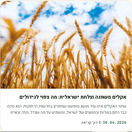
מאמרים
אקלים משתנה וצלחת ישראלית: מה צפוי לגידולים
שינוי האקלים אינו עוד מושג מופשט שמופיע בחדשות הרחוקות. הוא נוכח
כבר היום בשדות ובמטעים של ישראל, ומשפיע על מה שגדל, מתי, ובאיזו
איכות. עליית הטמפרטורות,…
30.06.2026
·
5
דק׳ קריאה