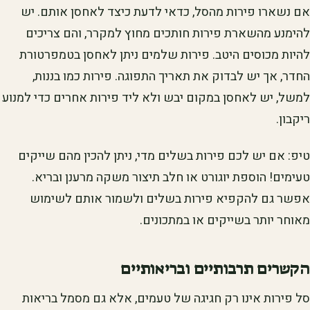
אם נשארו פירות מהסל, כדאי לדעת כיצד לאחסן אותם. יש
להימנע מהשארת פירות חותכים מחוץ למקרר, והם צריכים
להיות מכוסים היטב. פירות שלמים ניתן לאחסן בטמפרטורת
החדר, אך יש לבדוק את תאריך התפוגה. פירות כמו בננות,
למשל, יש לאחסן במקום יבש ולא ליד פירות אחרים כדי למנוע
ריקבון.
טיפ: אם יש לכם פירות בשלים מדי, ניתן להכין מהם שייקים
טעימים! הוספת יוגורט או חלב תיצור משקה מרענן ובריא.
אפשר גם להקפיא פירות בשלים ולשמור אותם לשימוש
מאוחר יותר בשייקים או במתכונים.
הקשרים תרבותיים ובריאותיים
סל פירות אינו רק חגיגה של טעמים, אלא גם מסמל בריאות