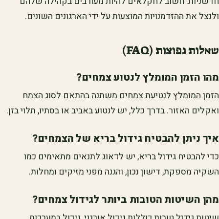
חדשניות. חשוב לחקלאים להיות מעורבים בקהילה שלהם
ולנצל את ההזדמנויות המוצעות על ידי הארגונים השונים.
שאלות נפוצות (FAQ)
מהו הזמן המומלץ לנטוע צמחים?
הזמן המומלץ לנטיעת צמחים משתנה בהתאם לסוג הצמח
ואקלים האזור. בדרך כלל, יש לנטוע באביב או בסתיו, תלוי בזן.
איך ניתן להבטיח גידול בריא של הצמחים?
כדי להבטיח גידול בריא, יש לדאוג לתנאים מתאימים כמו
השקיה מספקת, דישון נכון, והגנה מפני מזיקים ומחלות.
מהן השיטות הטובות ביותר לגידול צמחים?
שיטות גידול טובות כוללות גידול אורגני, גידול במערכות