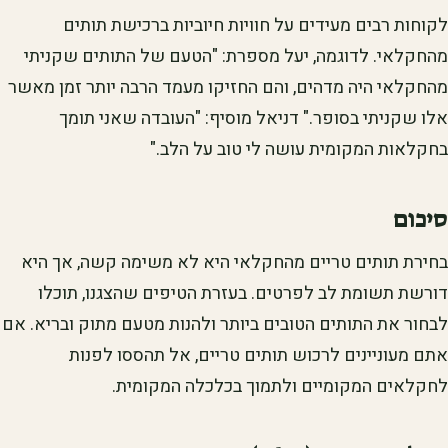
לקוחות רבים מעידים על חוויות חיוביות ברכישת תותים
מהחקלאי. לדוגמה, יעל מספרת: "הטעם של התותים שקניתי
מהחקלאי היה מדהים, והם החזיקו מעמד הרבה יותר זמן מאשר
אלו שקניתי בסופר." דניאל מוסיף: "העובדה שאני תומך
בחקלאות המקומית עושה לי טוב על הלב."
סיכום
בחירת תותים טריים מהחקלאי היא לא משימה קשה, אך היא
דורשת תשומת לב לפרטים. בעזרת הטיפים שהצגנו, תוכלו
לבחור את התותים הטובים ביותר ולהנות מטעם מתוק ובריא. אם
אתם מעוניינים לרכוש תותים טריים, אל תהססו לפנות
לחקלאים המקומיים ולתמוך בכלכלה המקומית.