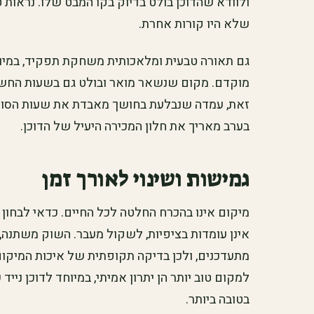
ולוודא שהדוכן בולט בדיוק בקו המבט שלו. נראות ט
שלא היו קורות אחרת.
גם תאורה טבעית ומלאכותית משחקת תפקיד, במיו
מוקדם. מקום שנשאר מואר ובולט גם בשעות החשוכ
זאת, עמדה שנבלעת בחושך מאבדת את שעות הסוף 
בערב מאריך את חלון המכירה היעיל של הדוכן.
גמישות ושינוי לאורך זמן
מיקום אינו בהכרח החלטה לכל החיים. כדאי לבחון 
אינן עומדות בציפיות, לשקול מעבר. השוק משתנה, ש
מתעדכנים, ולכן בדיקה תקופתית של איכות המיקום ה
למקום טוב יותר הן יתרון אמיתי, במיוחד לדוכן ניי
בטובה ביותר.