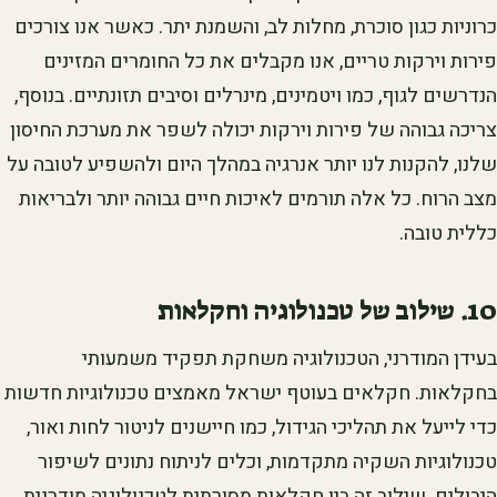
כרוניות כגון סוכרת, מחלות לב, והשמנת יתר. כאשר אנו צורכים
פירות וירקות טריים, אנו מקבלים את כל החומרים המזינים
הנדרשים לגוף, כמו ויטמינים, מינרלים וסיבים תזונתיים. בנוסף,
צריכה גבוהה של פירות וירקות יכולה לשפר את מערכת החיסון
שלנו, להקנות לנו יותר אנרגיה במהלך היום ולהשפיע לטובה על
מצב הרוח. כל אלה תורמים לאיכות חיים גבוהה יותר ולבריאות
כללית טובה.
10. שילוב של טכנולוגיה וחקלאות
בעידן המודרני, הטכנולוגיה משחקת תפקיד משמעותי
בחקלאות. חקלאים בעוטף ישראל מאמצים טכנולוגיות חדשות
כדי לייעל את תהליכי הגידול, כמו חיישנים לניטור לחות ואור,
טכנולוגיות השקיה מתקדמות, וכלים לניתוח נתונים לשיפור
היבולים. שילוב זה בין חקלאות מסורתית לטכנולוגיה מודרנית