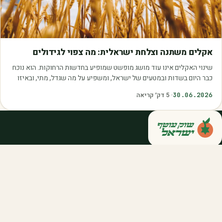
מאמרים
אקלים משתנה וצלחת ישראלית: מה צפוי לגידולים
שינוי האקלים אינו עוד מושג מופשט שמופיע בחדשות הרחוקות. הוא נוכח
כבר היום בשדות ובמטעים של ישראל, ומשפיע על מה שגדל, מתי, ובאיזו
איכות. עליית הטמפרטורות,…
30.06.2026
·
5
דק׳ קריאה
קנייה ישירה מחקלאי ישראל — סלסלות,
דוכנים ואספקה שוטפת לחברות ולארגונים.
מהשדה אליכם, במחיר הוגן.
058-788-5771
support@salkniyot.co.il