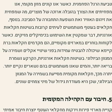
טביעת הרגל הפחמנית. כאשר אנו קונים מזון מקומי, אנו
מפחיתים את הצורך בהובלה ארוכה של מוצרים, מה שמפחית
את זיהום האוויר ואת השפעת התחבורה על הסביבה. בנוסף,
חקלאים בעוטף משתמשים לעיתים קרובות בשיטות חקלאות
אורגניות, דבר שמקטין את השימוש בכימיקלים מזיקים. כאשר
לקוחות בוחרים במארזים מקומיים, הם מקדמים חקלאות ברת
קיימא שיכולה להבטיח עמידות בפני שינויי אקלים ושמירה על
המגוון הביולוגי. בשיטות חקלאות אורגניות, הקרקע נשמרת
בריאה יותר, והמים שאנו משתמשים בהם נשארים נקיים יותר.
יתרה מכך, חקלאות מקומית מסייעת בשמירה על המגוון
הביולוגי, שכן היא מעודדת גידול של מיני צמחים שונים.
5. חיבור עם הקהילה המקומית
קניית מארזי פירות וירקות מחקלאי העוטף יוצרת חיבור אמיתי