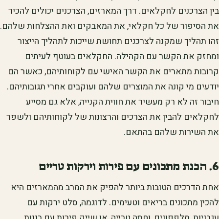
בין הצרכנים לחקלאים. דרך המארזים, הצרכנים יכולים להכיר
את הסיפור של כל חקלאי, את המאבקים ואת ההצלחות שלהם.
זהו תהליך שמקנה לצרכנים תחושת שייכות לתהליך הייצור
ומחזק את הקשר עם הקהילה. החקלאים בעוטף לעיתים
קרובות מתארים את הקשר האישי עם לקוחותיהם, כאשר הם
יודעים מי קונה את המוצרים שלהם ועוקבים אחרי תגובותיהם.
חיבור זה לא רק מעשיר את חווית הקנייה, אלא גם מסייע
לחקלאים להבין את הצרכים והרצונות של לקוחותיהם ולשפר
את השירות שלהם בהתאם.
6. הכנת מתכונים עם פירות וירקות טריים
אחת הדרכים הטובות ביותר להפיק את המרב מהמארזים היא
להכין מתכונים בריאים וטעימים. לדוגמה, סלט ירקות עם
עגבניות, מלפפונים, וחסה טרייה, או שייק פירות עם בננות,