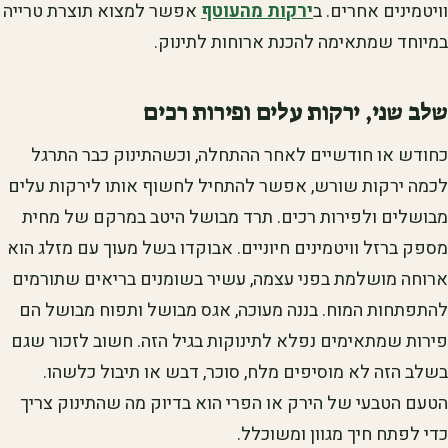
וויטמינים אחרים. ב
ירקות מהעוטף
אפשר למצוא תוצרת טרייה
במיוחד שמתאימה להכנת ארוחות לתינוק.
שלב שני, ירקות עלים ופירות רכים
כחודש או חודשיים לאחר ההתחלה, וכשהתינוק כבר התרגל
לכמה ירקות שורש, אפשר להתחיל לחשוף אותו לירקות עלים
מבושלים ולפירות רכים. תרד מבושל היטב במרקם של מחית
מספק ברזל וויטמינים חיוניים. אבוקדו בשל מעוך עם מזלג הוא
ארוחה מושלמת בפני עצמה, עשיר בשומנים בריאים שתורמים
להתפתחות המוח. בננה מעוכה, אגס מבושל ותפוח מבושל הם
פירות שמתאימים נפלא לתינוקות בגיל הזה. חשוב לזכור שגם
בשלב הזה לא מוסיפים מלח, סוכר, דבש או תיבול כלשהו.
הטעם הטבעי של הירק או הפרי הוא בדיוק מה שהתינוק צריך
כדי לפתח חיך מגוון ומשוכלל.