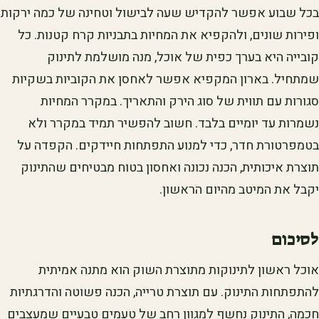
בכל שבוע אפשר להקדיש שעה לבישול וטחינה של כמה ירקות
ופירות שונים, ולהקפיא את המחיות בתבניות קרח קטנות. כל
קובייה היא בערך כפית של אוכל, מנה מושלמת לתינוק
שמתחיל. בארון המקפיא אפשר לאחסן את הקוביות בשקיות
סגורות עם תווית של סוג הירק והתאריך. במקרר המחיות
נשמרות עד יומיים בלבד. חשוב להפשיר תמיד במקרר ולא
בטמפרטורת חדר, כדי למנוע התפתחות חיידקים. הקפדה על
תוצרת איכותית, הכנה נכונה ואחסון בטוח מבטיחים שהתינוק
יקבל את המיטב מהיום הראשון.
לסיכום
אוכל ראשון לתינוקות מתוצרת השוק הוא מתנה אמיתית
להתפתחות התינוק. עם תוצרת טרייה, הכנה פשוטה והדרגתיות
חכמה, התינוק נחשף למגוון רחב של טעמים טבעיים שמעצבים