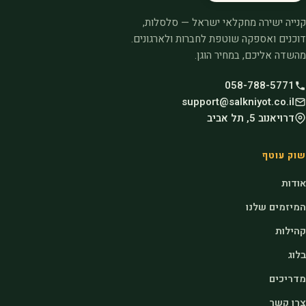
קנייה ישירה מחקלאי ישראל — סלסלות,
דוכנים ואספקה שוטפת לחברות ולארגונים.
מהשדה אליכם, במחיר הוגן.
058-788-5771
support@salkniyot.co.il
דרויאנוב 5, תל אביב
שוק עוטף
אודות
המיזמים שלנו
קהילות
בלוג
מדריכים
צרו קשר