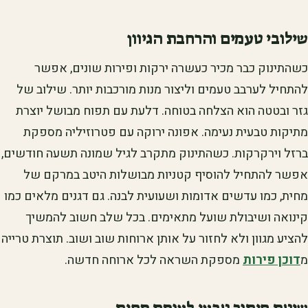
שילובי טעמים והרחבת הגיוון
כשהתינוק כבר מכיר כעשרה ירקות ופירות שונים, אפשר
להתחיל לערבב טעמים וליצור מנות מורכבות יותר. שילוב של
גזר ובטטה הוא הצלחה בטוחה. דלעת עם תפוח מבושל יוצרת
מתיקות טבעית נעימה. אפונה ירוקה עם פטרוזיליה מספקת
ברזל וירקרקות. כשהתינוק מתקרב לגיל שמונה תשעה חודשים,
אפשר להתחיל להוסיף קטניות מבושלות היטב במרקם של
מחית, כמו עדשים אדומות ושעועית לבנה. גם דגנים מלאים כמו
קינואה ושיבולת שועל מתאימים. בכל שלב חשוב להמשיך
להציע מגוון ולא לחזור על אותן ארוחות שוב ושוב. תוצרת טרייה
מ
דוכן פירות
מספקת השראה לכל ארוחה חדשה.
שיטת חיתוך טבעי לעומת מחית