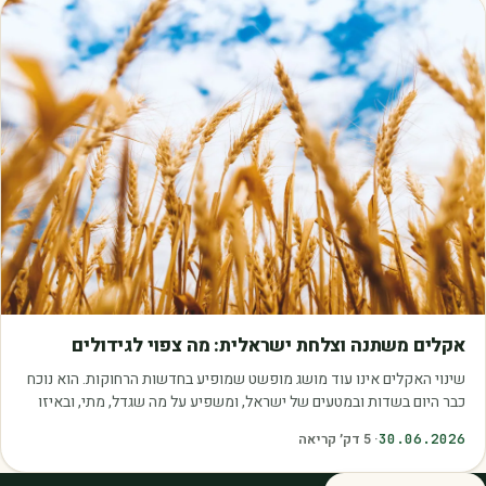
מאמרים
אקלים משתנה וצלחת ישראלית: מה צפוי לגידולים
שינוי האקלים אינו עוד מושג מופשט שמופיע בחדשות הרחוקות. הוא נוכח
כבר היום בשדות ובמטעים של ישראל, ומשפיע על מה שגדל, מתי, ובאיזו
איכות. עליית הטמפרטורות,…
30.06.2026
·
5
דק׳ קריאה