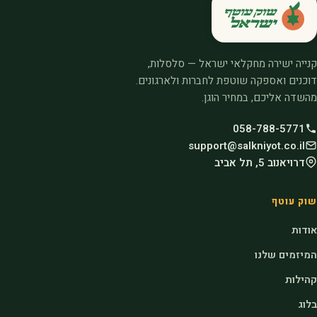
קנייה ישירה מחקלאי ישראל — סלסלות,
דוכנים ואספקה שוטפת לחברות ולארגונים.
מהשדה אליכם, במחיר הוגן.
058-788-5771
support@salkniyot.co.il
דרויאנוב 5, תל אביב
שוק עוטף
אודות
המיזמים שלנו
קהילות
בלוג