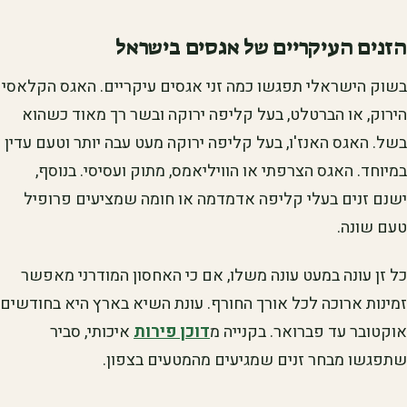
הזנים העיקריים של אגסים בישראל
בשוק הישראלי תפגשו כמה זני אגסים עיקריים. האגס הקלאסי
הירוק, או הברטלט, בעל קליפה ירוקה ובשר רך מאוד כשהוא
בשל. האגס האנז'ו, בעל קליפה ירוקה מעט עבה יותר וטעם עדין
במיוחד. האגס הצרפתי או הוויליאמס, מתוק ועסיסי. בנוסף,
ישנם זנים בעלי קליפה אדמדמה או חומה שמציעים פרופיל
טעם שונה.
כל זן עונה במעט עונה משלו, אם כי האחסון המודרני מאפשר
זמינות ארוכה לכל אורך החורף. עונת השיא בארץ היא בחודשים
אוקטובר עד פברואר. בקנייה מ
דוכן פירות
איכותי, סביר
שתפגשו מבחר זנים שמגיעים מהמטעים בצפון.