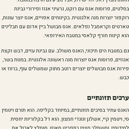
בסלטים, פרוסות אגס עם רוקט, גרעיני אגוז ופירורי גבינת
רוקפור יוצרות מנה אלגנטית. בקינוחים אפויים, אגס יוצר עוגות,
טארטים וקראמבל נפלאים. אגס מבושל ביין אדום עם תבלינים
הוא קינוח חורף קלאסי במטבח האירופאי.
גם במטבח הים תיכוני, האגס משולב. עם גבינת עזים, דבש וקצת
אגוזים, פרוסות אגס יוצרות מנה ראשונה אלגנטית. במנות בשר,
פירות אגס מבושלים יוצרים רוטב מתוק שמשלים עוף, ברווז או
כבש.
ערכים תזונתיים
האגס עתיר בסיבים תזונתיים, במיוחד בקליפה. הוא תורם ויטמין
סי, ויטמין קיי, אשלגן ונוגדי חמצון. הוא דל בקלוריות יחסית
למידותיו, ומשתלב מצוין בתפריט מאוזן. מומלץ לאכול את