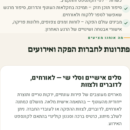
כשרות – לפי הקונספט והתקציב.
סיפור תוכן חזק – תמיכה בחקלאות העוטף והדרום, סיפור מרגש
שאפשר לספר ללקוח ולאורחים.
מבינים עולם הפקה – לוחות זמנים צפופים, חלונות פריקה,
אישורי אבטחה ושינויים של הרגע האחרון.
מה אנחנו מציעים
פתרונות לחברות הפקה ואירועים
סלים אישיים וסלי שי — לאורחים,
לדוברים ולצוות
מארזים מעוצבים של פירות עונתיים, ירקות טריים ותוצרת
ייחודית מהעוטף — בהתאמה אישית מלאה. מושלם כמתנה
לאורחים, לדוברים, לצוות ההפקה או לעובדי החברה. ניתן
לשלב מיתוג, כרטיס ברכה וסגנון קולינרי בהתאם לקונספט
האירוע.