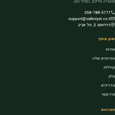
מהשדה אליכם, במחיר הוגן.
058-788-5771
support@salkniyot.co.il
דרויאנוב 5, תל אביב
שוק עוטף
אודות
המיזמים שלנו
קהילות
בלוג
מדריכים
צרו קשר
פתרונות