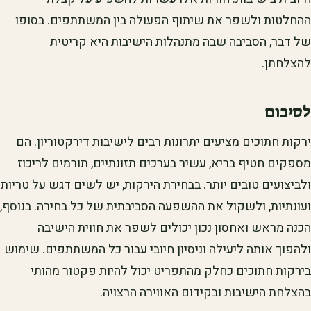
ההחלטות ולשפר את שיתוף הפעולה בין המשתתפים. בסופו
של דבר, הסביבה שבה מתנהלות הישיבות היא קריטית
להצלחתן.
לסיכום
ירקות חתוכים מציעים יתרונות רבים לישיבות דירקטוריון. הם
מספקים חטיף בריא, עשיר בערכים תזונתיים, תורמים לריכוז
ולביצועים טובים יותר. בבחירת הירקות, יש לשים דגש על טריות
ועונתיות, ולשקול את ההשפעה הסביבתית של כל בחירה. בנוסף,
הכנה מראש ואחסון נכון יכולים לשפר את חווית הישיבה
ולהפוך אותה ליעילה וניסיון חיובי עבור כל המשתתפים. שימוש
בירקות חתוכים כחלק מהתפריט יכול להיות פקטור מהותי
בהצלחת הישיבות ובקידום האווירה הרצויה.