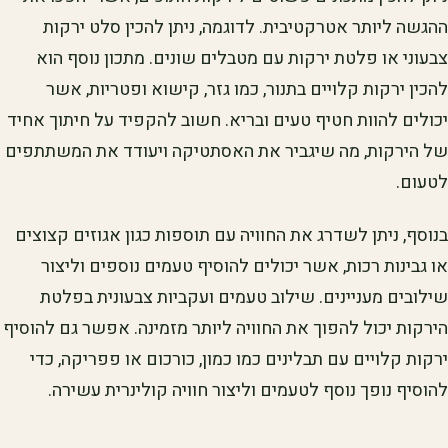
ההגשה ליותר אטרקטיבית. לדוגמה, ניתן להכין סלט ירקות
צבעוני או פלטת ירקות עם מטבלים שונים. מתכון נוסף הוא
להכין ירקות קלויים בתנור, כמו גזר, קישוא ופטריות, אשר
יכולים להוות חטיף טעים ובריא. חשוב להקפיד על חיתוך אחיד
של הירקות, מה שיגביר את האסתטיקה ויעודד את המשתתפים
לטעום.
בנוסף, ניתן לשדרג את החוויה עם תוספות כגון אגוזים קצוצים
או גבינות רכות, אשר יכולים להוסיף טעמים נוספים וליצור
שילובים מעניינים. שילוב טעמים ועקביות צבעונית בפלטת
הירקות יכול להפוך את החוויה ליותר מזמינה. אפשר גם להוסיף
ירקות קלויים עם תבלינים כמו כמון, כורכום או פפריקה, כדי
להוסיף נופך נוסף לטעמים וליצור חוויה קולינרית עשירה.