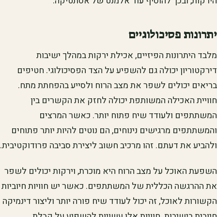
הירקות, ובכך להוסיף עוד אלמנט של אסתטיקה.
יתרונות פסיכולוגיים
מלבד היתרונות הפיזיים, אכילת ירקות במהלך ישיבות
דירקטוריון יכולה גם להשפיע על הצד הפסיכולוגי. חטיפים
בריאים יכולים לשפר את מצב הרוח ולסייע בהפחתת מתח.
חוויית האכילה המשותפת יכולה לחזק את הקשרים בין
המשתתפים ולעודד שיח פתוח יותר. כאשר המרצים
והמשתתפים מרגישים נינוחים, הם נוטים להיות יותר פתוחים
ולהביע את דעתם. זהו מרכיב חשוב ליצירת סביבה פרודוקטיבית.
השפעת האוכל על מצב הרוח היא מוכרת, וירקות יכולים לשפר
את ההרגשה הכללית של המשתתפים. כאשר יש חוויות חיוביות
הקשורות לאוכל, זה יכול לעודד שיח פורה יותר וליצור דינמיקה
חיובית בישיבות. חוויות אלו עשויות להשפיע על קבלת