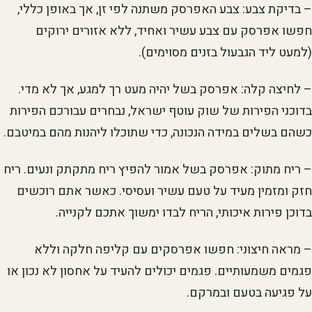
– בדיקת צבע: צבע האפרסק משתנה לפי זן, אך באופן כללי,
חפשו אפרסק עם צבע עשיר ואחיד, ללא אזורים ירוקים
(למעט ליד הגבעול בזנים מסוימים).
– לחיצה קלה: אפרסק בשל יהיה מעט רך למגע, אך לא מדי.
בדוכני הפירות של שוק עוטף ישראל, נבחרים עבורכם הפירות
כשהם בשלים במידה הנכונה, כדי שתוכלו ליהנות מהם במיטבם.
– ריח מתוק: אפרסק בשל אמור להפיץ ריח מתקתק ונעים. ריח
חזק ומזמין מעיד על טעם עשיר ועסיסי. כאשר אתם רוכשים
בדוכן פירות איכותי, הריח לבדו ימשוך אתכם לקנייה.
– מראה חיצוני: חפשו אפרסקים עם קליפה חלקה וללא
פגמים משמעותיים. פגמים יכולים להעיד על אחסון לא נכון או
על פגיעה בטעם ובמרקם.