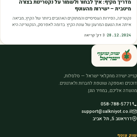
מדריך מקיף: איך לבחור ולשמור על נקטרינות בצורה
מיטבית – ישירות מהעוטף
נקטרינה, הפירות העסיסיים והמתוקים האהובים ביותר של הקיץ, מביאה
איתה את הטעם המרענן של עונת הקיץ. בדומה לאפרסק, הנקטרינה היא
פרי מועדף על רבים בזכות טעמה…
28.12.2024
·
3
דק׳ קריאה
קנייה ישירה מחקלאי ישראל — סלסלות,
דוכנים ואספקה שוטפת לחברות ולארגונים.
מהשדה אליכם, במחיר הוגן.
058-788-5771
support@salkniyot.co.il
דרויאנוב 5, תל אביב
שוק עוטף