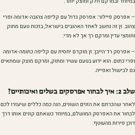
במיוחד ובמרקם חלק ומוצק יותר.
– אפרסק פיילור: אפרסק גדול עם קליפה צהובה-אדומה ופרי
צהוב. זן זה נחשב לאחד האהובים בישראל, בזכות טעם מתוק
וחומצי עדין ומרקם רך אך לא מדי.
– אפרסק רד־הייבן: זן מוקדם יחסית עם קליפה כתומה-אדומה
ופרי כתום. הוא ידוע בטעם עשיר ומתוק, ומרקם מוצק שמתאים
גם לבישול ואפייה.
שלב 2: איך לבחור אפרסקים בשלים ואיכותיים?
לאחר שהכרתם את הזנים השונים, הנה כמה כללים שיעזרו לכם
לבחור את האפרסק המושלם, במיוחד כשאתם קונים אותו דרך
דוכן פירות מהעוטף: