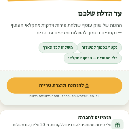
עד הדלת שלכם
החנות של שוק עוטף שולחת פירות וירקות מחקלאי העוטף
— נקטפים בסמוך למשלוח ומגיעים עד הבית.
נקטף בסמוך למשלוח
משלוח לכל הארץ
בלי מתווכים — הכסף לחקלאי
להזמנת תוצרת טרייה
(נפתח בלשונית חדשה)
· נפתח בלשונית חדשה
shop.shukotef.co.il
מזמינים לחברה?
סלי פירות ממותגים לעובדים וללקוחות, מ-20 סלים, עם משלוח